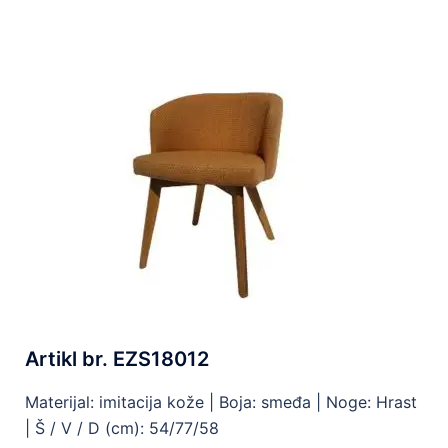
Artikl br. EZS18012
Materijal: imitacija kože |
Boja: smeđa |
Noge: Hrast
|
Š / V / D (cm): 54/77/58