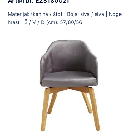
Artikl br. EZS180021
Materijal: tkanina / štof | Boja: siva / siva | Noge:
hrast | Š / V / D (cm): 57/80/56