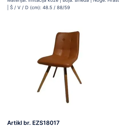
Materijal: imitacija kože |
Boja: smeđa |
Noge: Hrast
|
Š / V / D (cm): 48.5 / 88/59
Artikl br. EZS18017