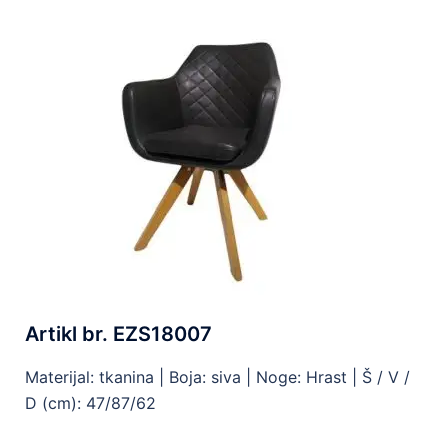
Artikl br. EZS18007
Materijal: tkanina |
Boja: siva |
Noge: Hrast |
Š / V /
D (cm): 47/87/62