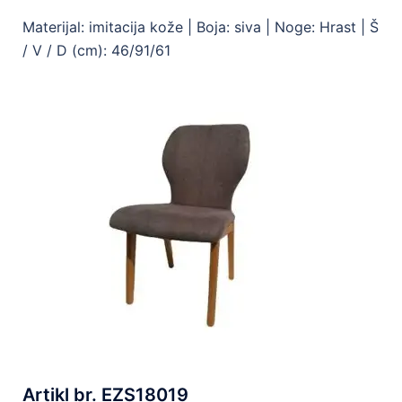
Materijal: imitacija kože |
Boja: siva |
Noge: Hrast |
Š
/ V / D (cm): 46/91/61
Artikl br. EZS18019