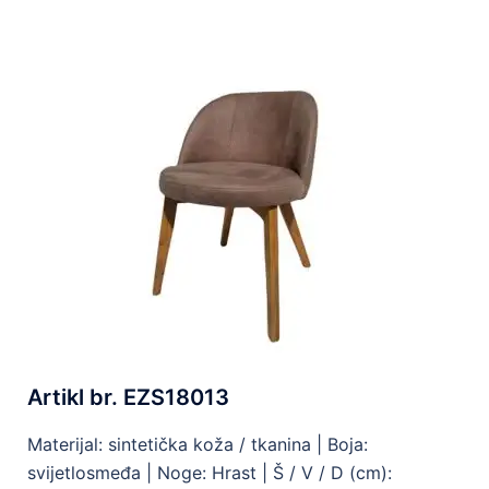
Artikl br. EZS18013
Materijal: sintetička koža / tkanina |
Boja:
svijetlosmeđa |
Noge: Hrast |
Š / V / D (cm):