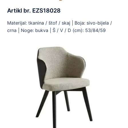
Artikl br. EZS18028
Materijal: tkanina / štof / skaj | Boja: sivo-bijela /
crna | Noge: bukva | Š / V / D (cm): 53/84/59