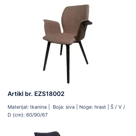
Artikl br. EZS18002
Materijal: tkanina | Boja: siva | Noge: hrast | Š / V /
D (cm): 60/90/67