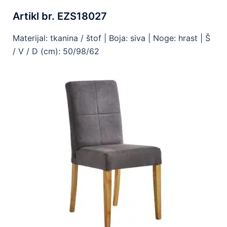
Artikl br. EZS18027
Materijal: tkanina / štof | Boja: siva | Noge: hrast | Š
/ V / D (cm): 50/98/62