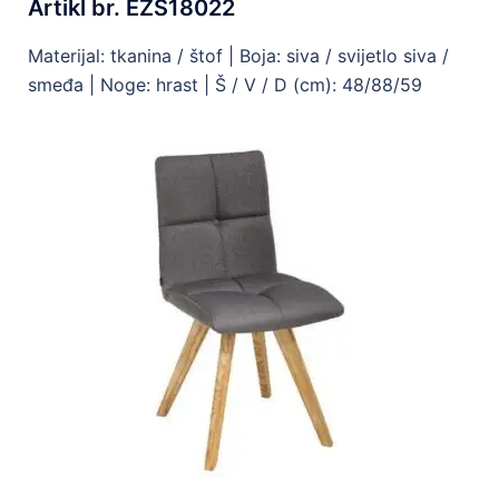
Artikl br. EZS18022
Materijal: tkanina / štof | Boja: siva / svijetlo siva /
smeđa | Noge: hrast | Š / V / D (cm): 48/88/59