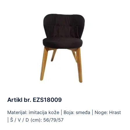
Artikl br. EZS18009
Materijal: imitacija kože |
Boja: smeđa |
Noge: Hrast
| Š
/ V / D (cm): 56/79/57