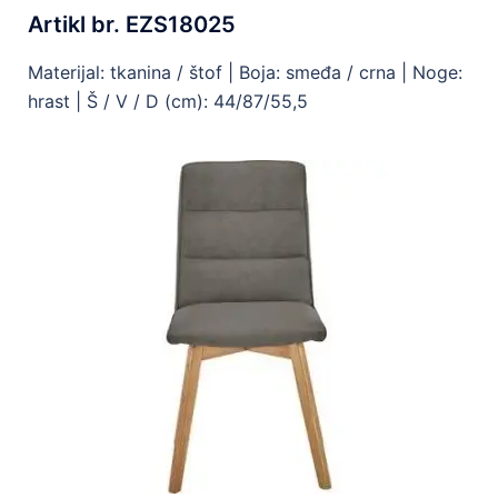
Artikl br. EZS18025
Materijal: tkanina / štof | Boja: smeđa / crna | Noge:
hrast | Š / V / D (cm): 44/87/55,5