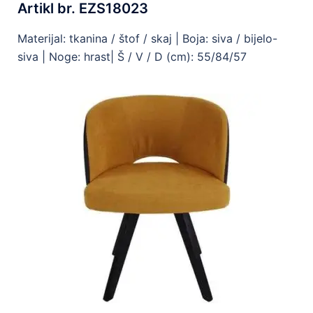
Artikl br. EZS18023
Materijal: tkanina / štof / skaj | Boja: siva / bijelo-
siva | Noge: hrast| Š / V / D (cm): 55/84/57