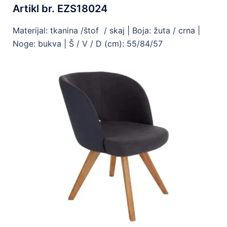
Artikl br. EZS18024
Materijal: tkanina /štof / skaj | Boja: žuta / crna |
Noge: bukva | Š / V / D (cm): 55/84/57