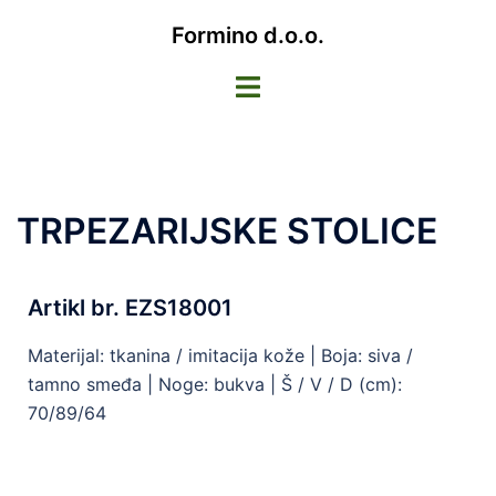
Formino d.o.o.
TRPEZARIJSKE STOLICE
Artikl br. EZS18001
Materijal: tkanina / imitacija kože | Boja: siva /
tamno smeđa | Noge: bukva | Š / V / D (cm):
70/89/64