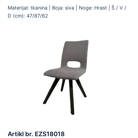
Materijal: tkanina |
Boja: siva |
Noge: Hrast |
Š / V /
D (cm): 47/87/62
Artikl br. EZS18018