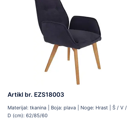
Artikl br. EZS18003
Materijal: tkanina |
Boja: plava |
Noge: Hrast | Š
/ V /
D (cm): 62/85/60