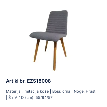
Artikl br. EZS18008
Materijal: imitacija kože |
Boja: crna |
Noge: Hrast
|
Š / V / D (cm): 55/84/57