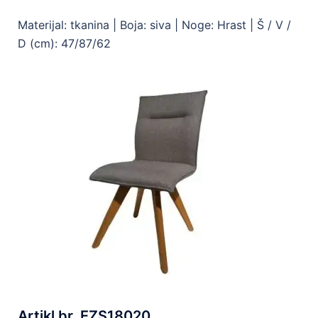
Materijal: tkanina |
Boja: siva |
Noge: Hrast |
Š / V /
D (cm): 47/87/62
Artikl br. EZS18020