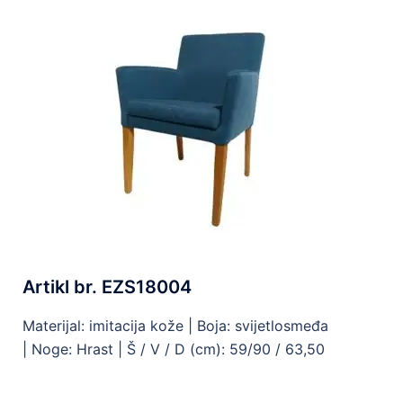
Artikl br. EZS18004
Materijal: imitacija kože |
Boja: svijetlosmeđa
|
Noge: Hrast |
Š / V / D (cm): 59/90 / 63,50