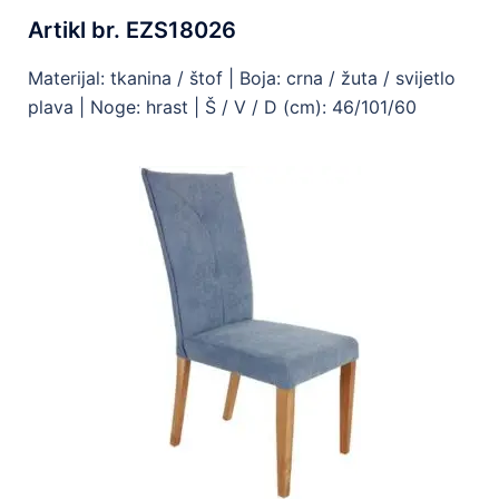
Artikl br. EZS18026
Materijal: tkanina / štof | Boja: crna / žuta / svijetlo
plava | Noge: hrast | Š / V / D (cm): 46/101/60