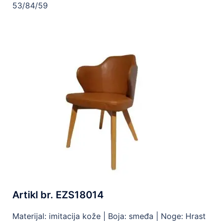
53/84/59
Artikl br. EZS18014
Materijal: imitacija kože |
Boja: smeđa |
Noge: Hrast