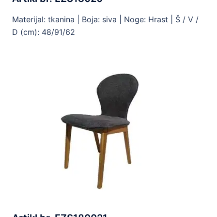
Materijal: tkanina | Boja: siva | Noge: Hrast | Š / V /
D (cm): 48/91/62