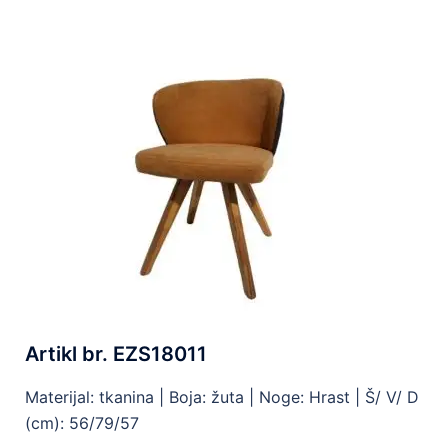
Artikl br. EZS18011
Materijal: tkanina |
Boja: žuta |
Noge: Hrast |
Š/ V/ D
(cm): 56/79/57