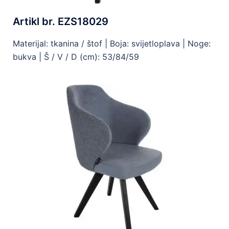
Artikl br. EZS18029
Materijal: tkanina / štof | Boja: svijetloplava | Noge:
bukva | Š / V / D (cm): 53/84/59