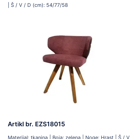
|
Š / V / D (cm): 54/77/58
Artikl br. EZS18015
Materijal: tkanina |
Boja: zelena |
Noge: Hrast |
Š / V